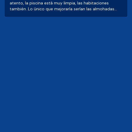
atento, la piscina está muy limpia, las habitaciones
también. Lo único que mejoraría serían las almohadas
porque están muy planas. También en las habitaciones
que tienen vista a la Av. costera, sería bueno que pusieran
cristales antiruido, porque es mucho el ruido de las
motos y los carros, te despiertan a cada rato. Por lo
demás está muy bien, visitenlo, vale la pena. 👍🏻❤️