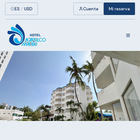
ES
/
USD
Cuenta
Mi reserva